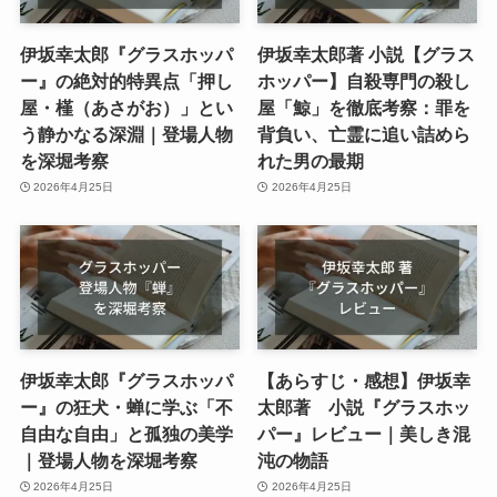
伊坂幸太郎『グラスホッパ
伊坂幸太郎著 小説【グラス
ー』の絶対的特異点「押し
ホッパー】自殺専門の殺し
屋・槿（あさがお）」とい
屋「鯨」を徹底考察：罪を
う静かなる深淵｜登場人物
背負い、亡霊に追い詰めら
を深堀考察
れた男の最期
2026年4月25日
2026年4月25日
伊坂幸太郎『グラスホッパ
【あらすじ・感想】伊坂幸
ー』の狂犬・蝉に学ぶ「不
太郎著 小説『グラスホッ
自由な自由」と孤独の美学
パー』レビュー｜美しき混
｜登場人物を深堀考察
沌の物語
2026年4月25日
2026年4月25日