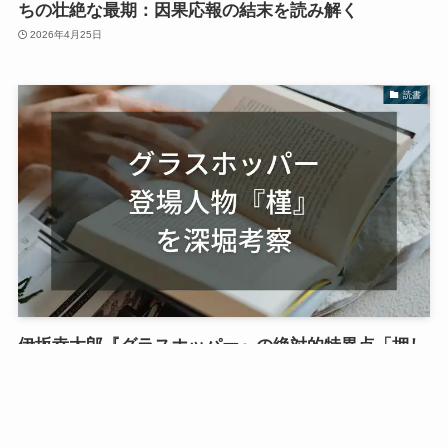
ちの壮絶な最期：因果応報の結末を読み解く
2026年4月25日
読書
伊坂幸太郎『グラスホッパー』の絶対的特異点「押し
屋・槿（あさがお）」という静かなる深淵｜登場人物
を深堀考察
2026年4月25日